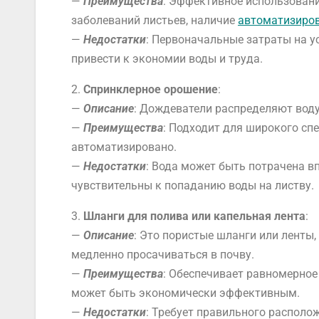
—
Преимущества
: Эффективное использовани
заболеваний листьев, наличие
автоматизиро
—
Недостатки
: Первоначальные затраты на у
привести к экономии воды и труда.
2.
Спринклерное орошение
:
—
Описание
: Дождеватели распределяют воду
—
Преимущества
: Подходит для широкого сп
автоматизировано.
—
Недостатки
: Вода может быть потрачена вп
чувствительны к попаданию воды на листву.
3.
Шланги для полива или капельная лента
:
—
Описание
: Это пористые шланги или ленты
медленно просачиваться в почву.
—
Преимущества
: Обеспечивает равномерное
может быть экономически эффективным.
—
Недостатки
: Требует правильного располо