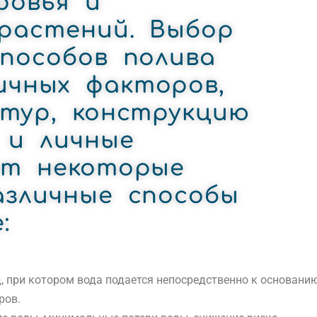
ровья и
растений. Выбор
способов полива
ичных факторов,
ьтур, конструкцию
 и личные
от некоторые
азличные способы
:
д, при котором вода подается непосредственно к основани
ров.