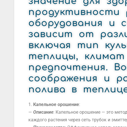
значение для здо
продуктивности 
оборудования и 
зависит от разл
включая тип кул
теплицы, климат
предпочтения. В
соображения и р
полива в теплице
1.
Капельное орошение
:
—
Описание
: Капельное орошение — это мето
каждого растения через сеть трубок и эмитте