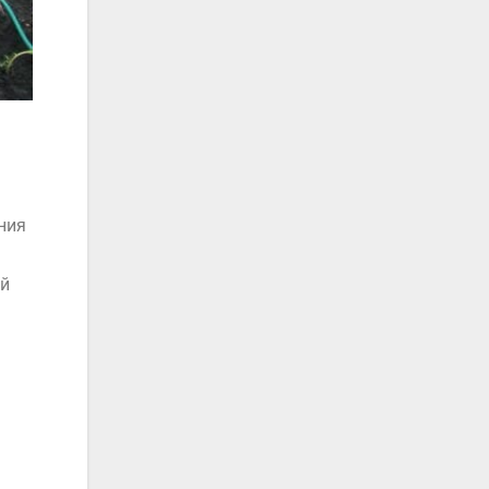
ния
ый