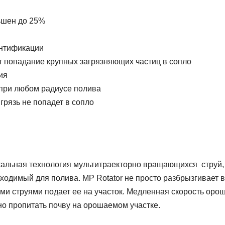
ьшен до 25%
ентификации
 попадание крупных загрязняющих частиц в сопло
ия
 при любом радиусе полива
грязь не попадет в сопло
кальная технология мультитраекторно вращающихся струй,
ходимый для полива. MP Rotator не просто разбрызгивает в
ими струями подает ее на участок. Медленная скорость оро
но пропитать почву на орошаемом участке.