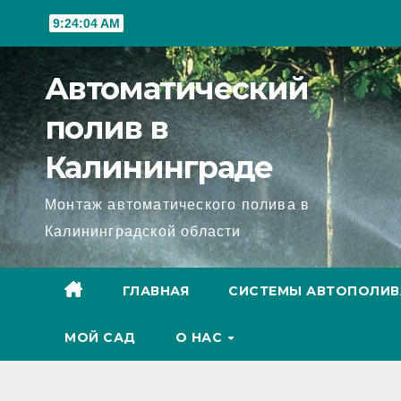
Перейти
9:24:05 AM
к
содержимому
Автоматический
полив в
Калининграде
Монтаж автоматического полива в
Калининградской области
ГЛАВНАЯ
СИСТЕМЫ АВТОПОЛИВ
МОЙ САД
О НАС