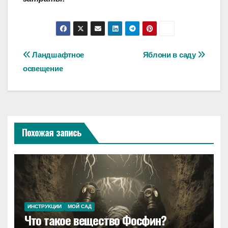
Навигация
Ландшафтное
Яблони в саду
освещение
по
записям
Похожая запись
ИНСТРУКЦИИ
МОЙ САД
Что такое вещество Фосфин?